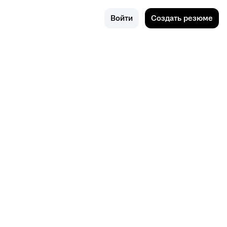
Поиск
Калинингр
Войти
Создать резюме
ад