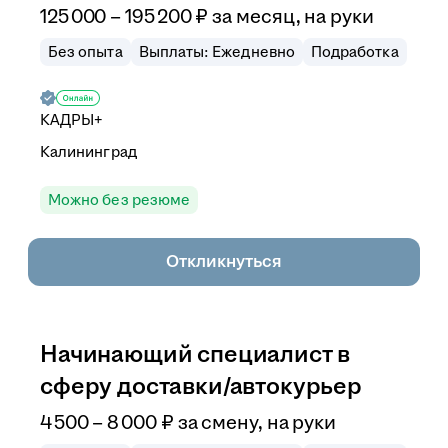
125 000
–
195 200
₽
за месяц,
на руки
Без опыта
Выплаты: Ежедневно
Подработка
КАДРЫ+
Калининград
Можно без резюме
Откликнуться
Начинающий специалист в
сферу доставки/автокурьер
4 500
–
8 000
₽
за смену,
на руки