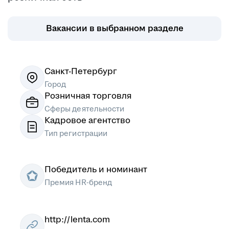
Пермь
Петрозаводск
Псков
Ростов-на-Дону
Вакансии в выбранном разделе
Рязань
Самара
Саратов
Якутск
Южно-Сахалинск
Владикавказ
Смоленск
Ставрополь
Санкт-Петербург
Тамбов
Казань
Город
Розничная торговля
Тверь
Томск
Сферы деятельности
Кызыл
Тула
Кадровое агентство
Тюмень
Ижевск
Тип регистрации
Ульяновск
Уфа
Хабаровск
Абакан
Челябинск
Грозный
Победитель и номинант
Чита
Чебоксары
Премия HR-бренд
Ярославль
Луганск
Луцк
Севастополь
Симферополь
Сумы
http://lenta.com
Тернополь
Ужгород