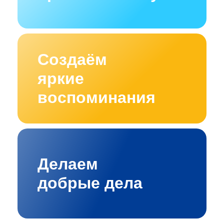
Создаём
яркие
воспоминания
Делаем
добрые дела