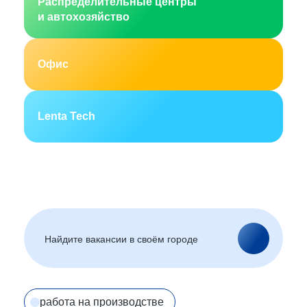
Распределительные центры
и автохозяйство
Офис
Lenta Tech
Москва
Санкт-Петербург
Екатеринбург
Новосибирск
Горно-Алтайск
Барнаул
Благовещенск
Архангельск
(Амурская область)
Астрахань
Белгород
Брянск
Улан-Удэ
Владивосток
Владимир
Волгоград
Вологда
работа на производстве