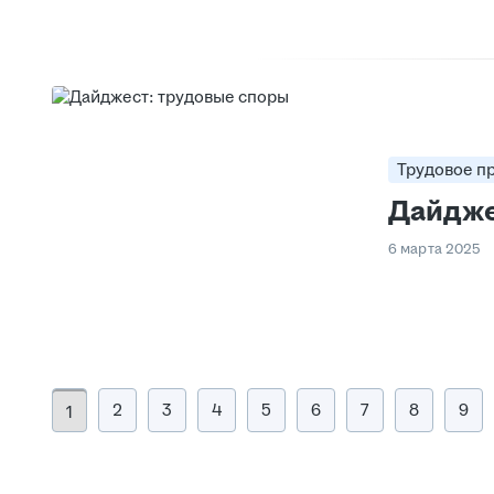
Трудовое п
Дайдже
6 марта 2025
2
3
4
5
6
7
8
9
1