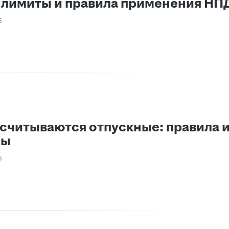
, лимиты и правила применения НП
5
ссчитываются отпускные: правила 
ры
5