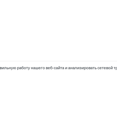
вильную работу нашего веб-сайта и анализировать сетевой т
Соискателям
Боты д
Вакансии
Компании
Работа
Калькулятор зарплаты