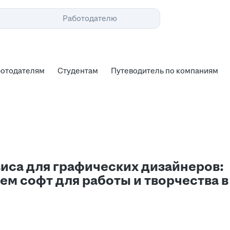
Помощь
Работодателю
ботодателям
Студентам
Путеводитель по компаниям
ботодателям
Студентам
Путеводитель по компаниям
виса для графических дизайнеров:
ем софт для работы и творчества в