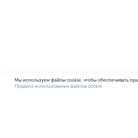
Мы используем файлы cookie, чтобы обеспечивать пра
Правила использования файлов cookie
Зарплата.ру
Условия пользования
Этика и комплаенс
Горячая линия по вопросам этики и комплаенс