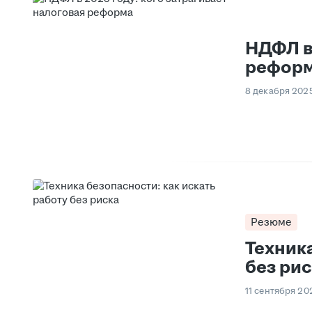
НДФЛ в 
рефор
8 декабря 202
Резюме
Техника
без ри
11 сентября 20